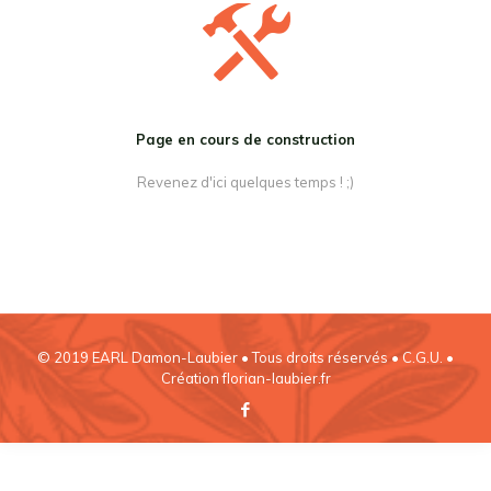
Page en cours de construction
Revenez d'ici quelques temps ! ;)
© 2019 EARL Damon-Laubier • Tous droits réservés •
C.G.U.
•
Création
florian-laubier.fr